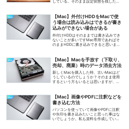
している。そのまま設定状態を残したま
まOSのバージョンを上げるのが普通なの
だろうが、ファイルのゴミみたいなのが
溜まっているような気がして嫌なのでい
【Mac】外付けHDDをMacで使
Mac
つもクリーンインス...
う場合は読み込みはできるが書き
込みができない場合がある
外付けHDDはそのままでは書き込みでき
ないことが多いですMac専用であればそ
のままHDDに書き込みできると思います
が、ほとんどの外付けHDDはMacに接続
しても書き込みができないと思われま
す。これはWindowsの方がMacよりも売
【Mac】Macを手放す（下取り、
Mac
れている...
売却、廃棄）時のデータ消去方法
新しくMacを購入した時、古いMacはど
うしているのでしょうか？そのまま使用
するという方もいるとは思いますが、ほ
とんどの方は古いMacを手放す（下取
り、売却、廃棄）ことを考えるのではな
いでしょうか。手放すことを考えた場
【Mac】画像やPDFに注釈などを
Mac
合、個人情報が漏えいし...
書き込む方法
パソコンを使っていて画像やPDFに注釈
や矢印を書き込みたいこと思った事はな
いでしょうか。私も資料を作成していて
注釈を付けたいなと思うことが多々あり
ました。しかしその方法を調べるのも面