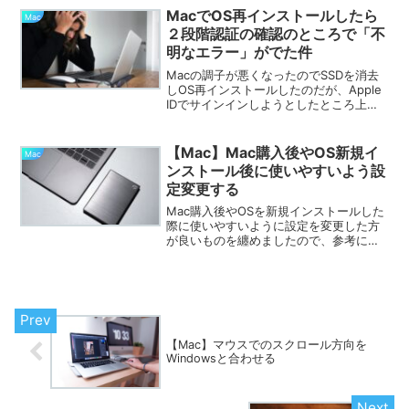
倒くさいし、操作も複雑なら嫌だなと思
MacでOS再インストールしたら
Mac
い「複雑な作業をするぐ...
２段階認証の確認のところで「不
明なエラー」がでた件
Macの調子が悪くなったのでSSDを消去
しOS再インストールしたのだが、Apple
IDでサインインしようとしたところ上手
くいかなかった。具体的には、Apple ID
とパスワードは認識されて他のApple製
品に確認コードは届くのだが、その確...
【Mac】Mac購入後やOS新規イ
Mac
ンストール後に使いやすいよう設
定変更する
Mac購入後やOSを新規インストールした
際に使いやすいように設定を変更した方
が良いものを纏めましたので、参考にし
て下さい。マウスのスクロール方向マウ
スのスクロール変更については、
「【Mac】マウスでのスクロール方向を
Windowsと合わせる...
【Mac】マウスでのスクロール方向を
Windowsと合わせる