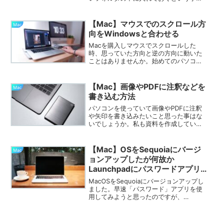
ありますが、もしかすると見られる可能
性もありますよね。そういう時のために
フォルダにパスワードを付けておけば安
【Mac】マウスでのスクロール方
Mac
心です。これから記載する...
向をWindowsと合わせる
Macを購入しマウスでスクロールした
時、思っていた方向と逆の方向に動いた
ことはありませんか。始めてのパソコン
がMacの場合は違和感ないのかもしれま
せんが、Windowsを触っている場合は違
和感ありまくりです。解決する方法は、
【Mac】画像やPDFに注釈などを
Mac
スクロールの設定...
書き込む方法
パソコンを使っていて画像やPDFに注釈
や矢印を書き込みたいこと思った事はな
いでしょうか。私も資料を作成していて
注釈を付けたいなと思うことが多々あり
ました。しかしその方法を調べるのも面
倒くさいし、操作も複雑なら嫌だなと思
【Mac】OSをSequoiaにバージ
Mac
い「複雑な作業をするぐ...
ョンアップしたが何故か
Launchpadにパスワードアプリ
が表示されない
MacOSをSequoiaにバージョンアップし
ました。早速「パスワード」アプリを使
用してみようと思ったのですが、
Launchpadの中にありません。「アプリ
ケーション」フォルダの中を確認すると