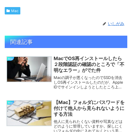
Mac
いしがみ
関連記事
MacでOS再インストールしたら
Mac
２段階認証の確認のところで「不
明なエラー」がでた件
Macの調子が悪くなったのでSSDを消去
しOS再インストールしたのだが、Apple
IDでサインインしようとしたところ上手
くいかなかった。具体的には、Apple ID
とパスワードは認識されて他のApple製
品に確認コードは届くのだが、その確...
【Mac】フォルダにパスワードを
Mac
付けて他人から見られないように
する方法
他人に見られたくない資料や写真などは
どのように管理していますか。探しにく
いフォルダの中に入れておくという手も