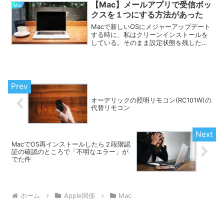
「パスワード」アプリはあり、Spotlight
【Mac】メールアプリで受信ボッ
Mac
で...
クスを１つにする方法があった
Macで新しいOSにメジャーアップデート
する時に、私はクリーンインストールを
している。そのまま設定状態を残したま
まOSのバージョンを上げるのが普通なの
だろうが、ファイルのゴミみたいなのが
溜まっているような気がして嫌なのでい
つもクリーンインス...
オーデリックの照明リモコン(RC101W)の
代替リモコン
MacでOS再インストールしたら２段階認
証の確認のところで「不明なエラー」が
でた件
ホーム
Apple関係
Mac